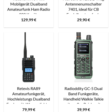
Mobilgerät Dualband
Antennenumschalter
Amateurfunk Ham Radio
7401, ideal für CB
200 Kanäle
Funk/Amateurfunk,
129,99
€
29,90
€
5W/15W/25W DTMF
Metallgehäuse,
5Tone Walkie Talkie Auto-
Koaxialsplitter für 2
Transceiver (Schwarz)
Funkantennen
Retevis RA89
Radioddity GC-5 Dual
Amateurfunkgerät,
Band Funkgeräte,
Hochleistungs Dualband
Handheld Walkie Talkie
Funkgerät, Wasserdichtes
mit großer Reichweite
79,99
€
39,99
€
IP68, Langstrecken,
144-146/430-440Mhz