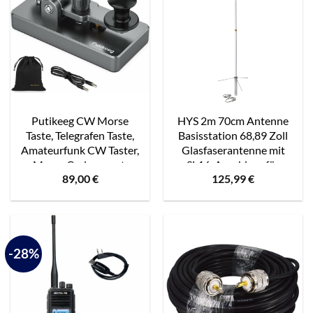
Putikeeg CW Morse
HYS 2m 70cm Antenne
Taste, Telegrafen Taste,
Basisstation 68,89 Zoll
Amateurfunk CW Taster,
Glasfaserantenne mit
Morse Code geraet,
SL16-Anschluss für
89,00
€
125,99
€
Telegramm Tastatur,
mobile Amateurfunk-
Morsecode Sender, CW
Transceiver Zwei-Wege-
Tasten gerader Morse
Radio
Code Schlüssel grau
-28%