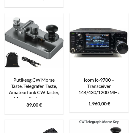
Preis
Preis
Amateur Radio
war:
ist:
Transceiver)
759,99 €
399,99 €.
Putikeeg CW Morse
Icom Ic-9700 –
Taste, Telegrafen Taste,
Transceiver
Amateurfunk CW Taster,
144/430/1200 MHz
Morse Code geraet,
1.960,00
€
89,00
€
Telegramm Tastatur,
Morsecode Sender, CW
Tasten gerader Morse
Code Schlüssel grau