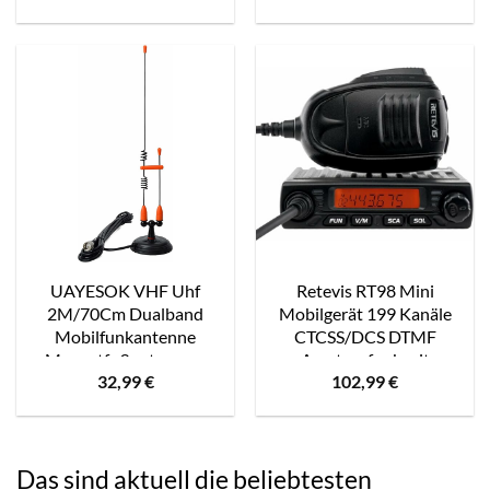
Lärmminderung,
Lizenziert Erforderlich
2500mAh Akku, Typ-C-
Amateurfunkgerät mit
Wiederaufladbares
1800mAh Akku, 999
Walkie Talkie (1 Stück,
Kanäle, DTMF, VOX, für
Schwarz)
Erwachsene
UAYESOK VHF Uhf
Retevis RT98 Mini
2M/70Cm Dualband
Mobilgerät 199 Kanäle
Mobilfunkantenne
CTCSS/DCS DTMF
Magnetfußantenne –
Amateurfunk mit
32,99
€
102,99
€
Pl259 Stecker Mit 13Ft
Mikrofon (Schwarz)
(4M) Rg-58 Koaxkabel
Für Fahrzeuge Auto Bus
Taxi Transceiver Polizei
Scanner Amateurfunk
Das sind aktuell die beliebtesten