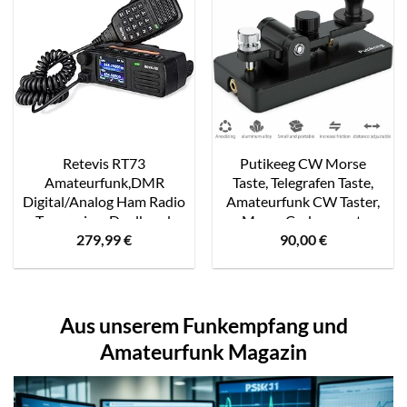
Retevis RT73
Putikeeg CW Morse
Amateurfunk,DMR
Taste, Telegrafen Taste,
Digital/Analog Ham Radio
Amateurfunk CW Taster,
Transceiver,Dualband,
Morse Code geraet,
279,99
€
90,00
€
20W, 4000 Kanäle, 300K
Telegrammtastatur,
Kontakte, GPS APRS,
Morsecode Sender, CW
Mini-Mobilfunkgeräte
Tasten Morse Taste
zum Offroad-
schwarz
Wettbewerb Ausflug
Aus unserem Funkempfang und
Amateurfunk Magazin