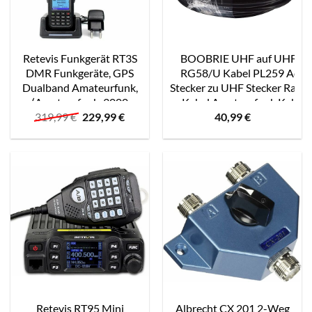
Retevis Funkgerät RT3S
BOOBRIE UHF auf UHF Ka
DMR Funkgeräte, GPS
RG58/U Kabel PL259 Adap
Dualband Amateurfunk,
Stecker zu UHF Stecker Radi
(Amateurfunk, 3000
Kabel Amateurfunk Kabel 
Ursprünglicher
Aktueller
319,99
€
229,99
€
40,99
€
Kanäle, DTMF
Verlust CB Koaxialkabe
Preis
Preis
Aufnahmefunktion,
Antenne/Rundfunk/Telekomm
war:
ist:
Kompatibel mit
319,99 €
229,99 €.
MOTOTRBO Tier),
Programmierkabel für
Amateurfunk
Retevis RT95 Mini
Albrecht CX 201 2-Weg