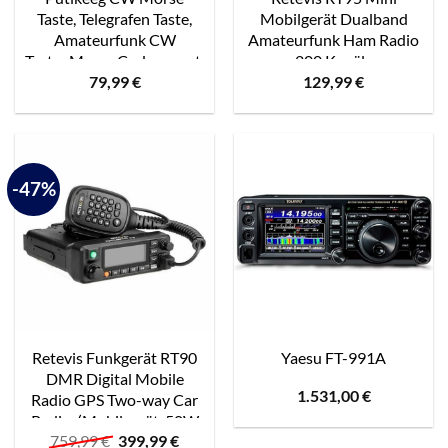
Taste, Telegrafen Taste,
Mobilgerät Dualband
Amateurfunk CW
Amateurfunk Ham Radio
Taster,Morse Code geraet,
200 Kanäle
79,99
€
129,99
€
Telegrammtastatur,
5W/15W/25W DTMF
Morsecode Sender, CW
5Tone Walkie Talkie Auto-
Tasten Doppelhebel gold
Transceiver (Schwarz)
-47%
Retevis Funkgerät RT90
Yaesu FT-991A
DMR Digital Mobile
1.531,00
€
Radio GPS Two-way Car
Radio, (Mobilgerät, 50W
Ursprünglicher
Aktueller
759,99
€
399,99
€
VHF UHF Dual Band Ham