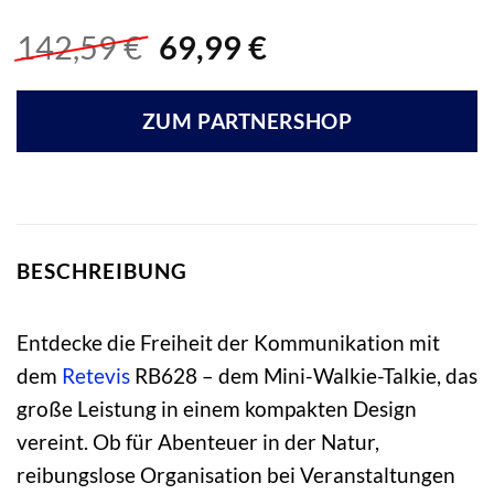
Ursprünglicher
Aktueller
142,59
€
69,99
€
Preis
Preis
war:
ist:
ZUM PARTNERSHOP
142,59 €
69,99 €.
BESCHREIBUNG
Entdecke die Freiheit der Kommunikation mit
dem
Retevis
RB628 – dem Mini-Walkie-Talkie, das
große Leistung in einem kompakten Design
vereint. Ob für Abenteuer in der Natur,
reibungslose Organisation bei Veranstaltungen