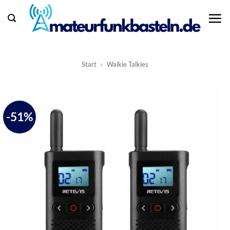
Zum
Inhalt
springen
Start
»
Walkie Talkies
-51%