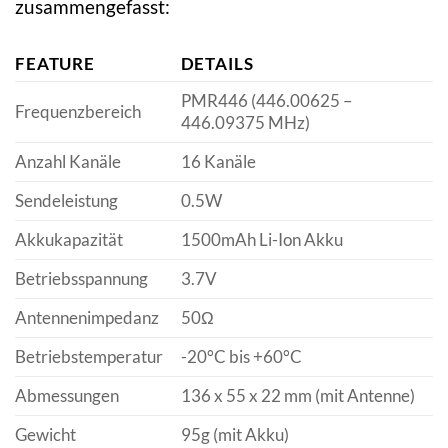
zusammengefasst:
FEATURE
DETAILS
PMR446 (446.00625 –
Frequenzbereich
446.09375 MHz)
Anzahl Kanäle
16 Kanäle
Sendeleistung
0.5W
Akkukapazität
1500mAh Li-Ion Akku
Betriebsspannung
3.7V
Antennenimpedanz
50Ω
Betriebstemperatur
-20°C bis +60°C
Abmessungen
136 x 55 x 22 mm (mit Antenne)
Gewicht
95g (mit Akku)