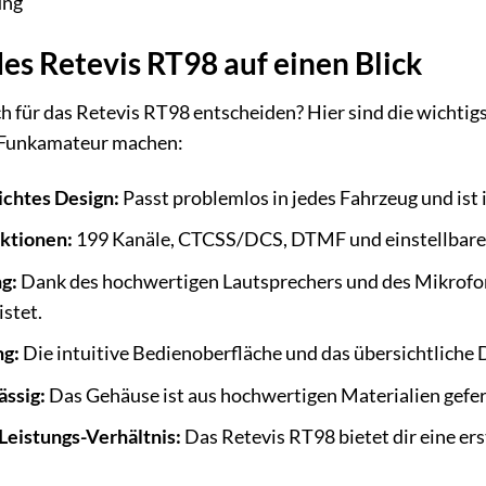
ung
des Retevis RT98 auf einen Blick
h für das Retevis RT98 entscheiden? Hier sind die wichtigs
 Funkamateur machen:
chtes Design:
Passt problemlos in jedes Fahrzeug und ist 
ktionen:
199 Kanäle, CTCSS/DCS, DTMF und einstellbare Se
ng:
Dank des hochwertigen Lautsprechers und des Mikrofons
istet.
ng:
Die intuitive Bedienoberfläche und das übersichtliche
ässig:
Das Gehäuse ist aus hochwertigen Materialien gefer
Leistungs-Verhältnis:
Das Retevis RT98 bietet dir eine ers