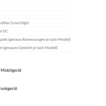
tellbar (Low/High)
8V DC
akt (genaue Abmessungen je nach Modell)
ht (genaues Gewicht je nach Modell)
 Mobilgerät
 Funkgerät