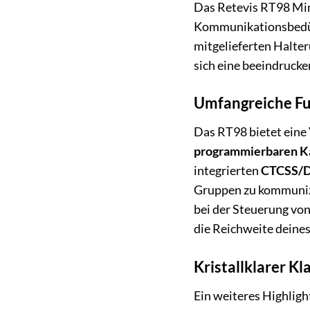
Das Retevis RT98 Mini 
Kommunikationsbedürf
mitgelieferten Halter
sich eine beeindrucke
Umfangreiche Fu
Das RT98 bietet eine 
programmierbaren K
integrierten
CTCSS/
Gruppen zu kommuniz
bei der Steuerung von
die Reichweite deine
Kristallklarer K
Ein weiteres Highligh