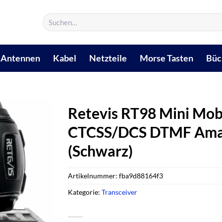
Suchen
nach:
Antennen
Kabel
Netzteile
Morse Tasten
Büc
Retevis RT98 Mini Mob
CTCSS/DCS DTMF Amat
(Schwarz)
Artikelnummer:
fba9d88164f3
Kategorie:
Transceiver