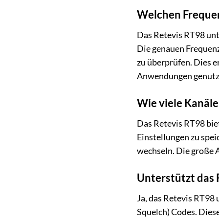
Welchen Frequen
Das Retevis RT98 unt
Die genauen Frequenzb
zu überprüfen. Dies e
Anwendungen genutz
Wie viele Kanäl
Das Retevis RT98 bie
Einstellungen zu spei
wechseln. Die große A
Unterstützt das
Ja, das Retevis RT98
Squelch) Codes. Die