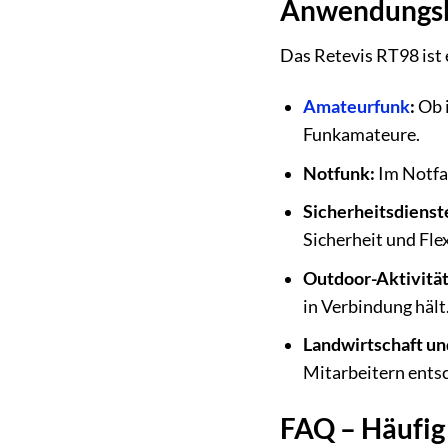
Anwendungsb
Das Retevis RT98 ist 
Amateurfunk
:
Ob i
Funkamateure.
Notfunk:
Im Notfa
Sicherheitsdienst
Sicherheit und Flex
Outdoor-Aktivitä
in Verbindung hält
Landwirtschaft un
Mitarbeitern ents
FAQ – Häufig