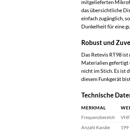
mitgelieferten Mikrof
das übersichtliche Di
einfach zugänglich, s
Dunkelheit für eine g
Robust und Zuver
Das Retevis RT98 ist 
Materialien gefertigt
nicht im Stich. Es is
diesem Funkgerät bis
Technische Date
MERKMAL
WE
Frequenzbereich
VHF/
Anzahl Kanäle
199