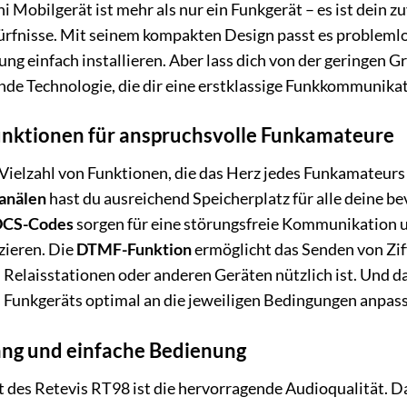
Mobilgerät ist mehr als nur ein Funkgerät – es ist dein zuv
nisse. Mit seinem kompakten Design passt es problemlos 
ung einfach installieren. Aber lass dich von der geringen 
nde Technologie, die dir eine erstklassige Funkkommunika
nktionen für anspruchsvolle Funkamateure
Vielzahl von Funktionen, die das Herz jedes Funkamateurs
anälen
hast du ausreichend Speicherplatz für alle deine b
DCS-Codes
sorgen für eine störungsfreie Kommunikation u
ieren. Die
DTMF-Funktion
ermöglicht das Senden von Zif
 Relaisstationen oder anderen Geräten nützlich ist. Und d
s Funkgeräts optimal an die jeweiligen Bedingungen anpas
lang und einfache Bedienung
t des Retevis RT98 ist die hervorragende Audioqualität. 