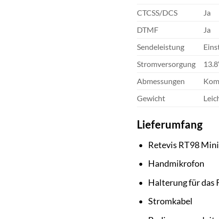
CTCSS/DCS
Ja
DTMF
Ja
Sendeleistung
Eins
Stromversorgung
13.
Abmessungen
Komp
Gewicht
Leic
Lieferumfang
Retevis RT98 Mini
Handmikrofon
Halterung für das
Stromkabel