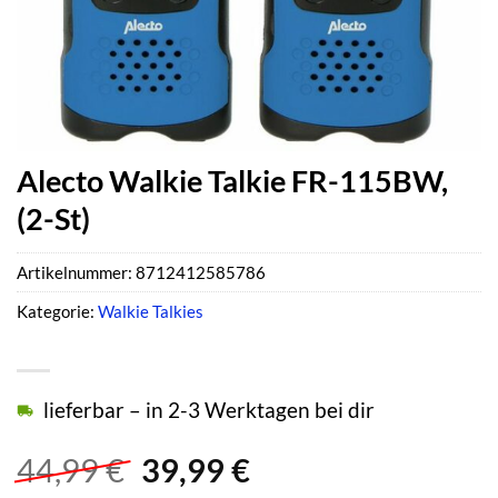
Alecto Walkie Talkie FR-115BW,
(2-St)
Artikelnummer:
8712412585786
Kategorie:
Walkie Talkies
lieferbar – in 2-3 Werktagen bei dir
Ursprünglicher
Aktueller
44,99
€
39,99
€