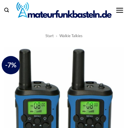
Zum
Inhalt
springen
Start
»
Walkie Talkies
-7%