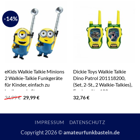
-14%
eKids Walkie Talkie Minions
Dickie Toys Walkie Talkie
2 Walkie-Talkie Funkgeräte
Dino Patrol 201118200,
für Kinder, einfach zu
(Set, 2-St., 2 Walkie-Talkies),
bedienende Steuerung
Funkgeräte, 100 m
Ursprünglicher
Aktueller
34,99
€
29,99
€
32,76
€
Reichweite, Gelb / Grün, für
Preis
Preis
Rollenspiel
war:
ist:
34,99 €
29,99 €.
IMPRESSUM
DATENSCHUTZ
Copyright 2026 ©
amateurfunkbasteln.de